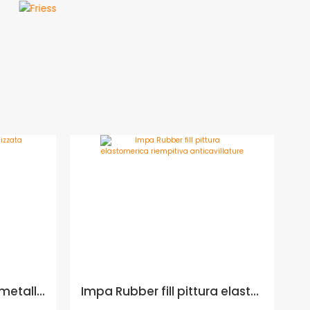
Tattoo Karma Finitura metallizzata per effetti luce e metallo - ATTRIBUTI TATTOO: BASE ORO, Formato in litri: 1 lt
Impa Rubber fill pittura elastomerica riempitiva anticavillature - Formato in litri: 14 lt