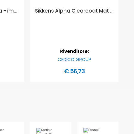
Boero | Biolegno Acqua - impregnante protettivo per legno all'acqua - Formato in litri: 0,75 lt, COLORI BOERO LEGNO ACQUA: INCOLORE NEUTRO
Sikkens Alpha Clearcoat Mat Finitura incolore opaca - Formato in litri: 1 lt
Rivenditore:
CEDICO GROUP
€ 56,73