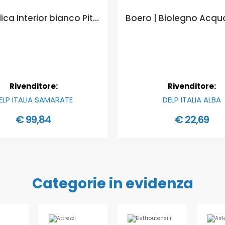
Viero Silica Interior bianco Pittura ai silicati per interno Ecolabel - Formato in litri: 14 lt
Rivenditore:
Rivenditore:
ELP ITALIA SAMARATE
DELP ITALIA ALBA
€ 99,84
€ 22,69
Categorie in evidenza