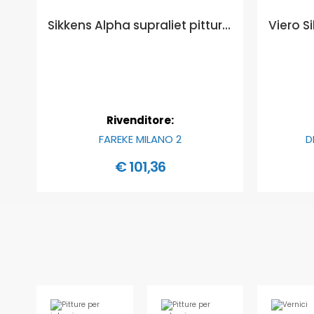
Sikkens Alpha supraliet pittura minerale a base di polisilicato per esterni - Formato in litri: 5 lt
Rivenditore:
FAREKE MILANO 2
D
€ 101,36