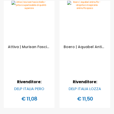
Attiva | Murisan Fascia Gialla - pittura superlavabile di qualità superiore - Formato in litri: 0,75 lt
Boero | Aquabel Antimuffa - idropittura traspirante antimuffa opaca - Formato in litri: 0,75 lt
Rivenditore:
Rivenditore:
DELP ITALIA PERO
DELP ITALIA LOZZA
€ 11,08
€ 11,50