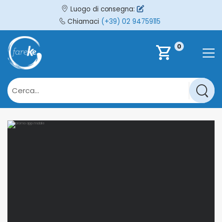
Luogo di consegna:
Chiamaci
(+39) 02 94759115
0
shopping_cart