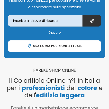
Inserisci il tuo indirizzo per scoprire le offerte vicine
e risparmiare sulle spedizioni!
Oppure
USA LA MIA POSIZIONE ATTUALE
FAREKE SHOP ONLINE
Il Colorificio Online n°1 in Italia
per i
professionisti
del
colore
e
dell'
edilizia leggera
FareKe è un marketplace ecommerce