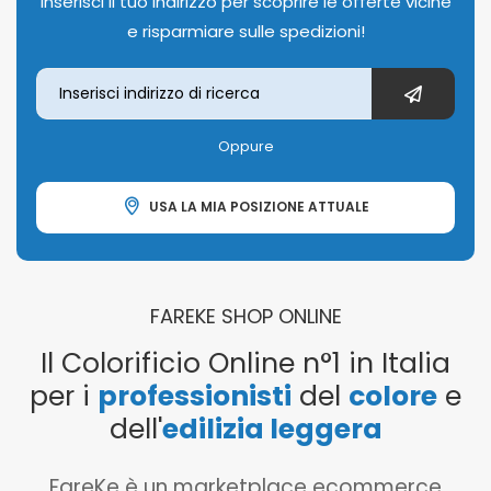
Inserisci il tuo indirizzo per scoprire le offerte vicine
e risparmiare sulle spedizioni!
Oppure
USA LA MIA POSIZIONE ATTUALE
FAREKE SHOP ONLINE
Il Colorificio Online n°1 in Italia
per i
professionisti
del
colore
e
dell'
edilizia leggera
FareKe è un marketplace ecommerce