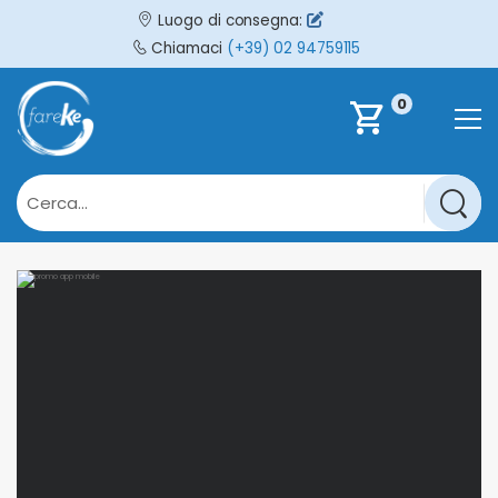
Luogo di consegna:
Chiamaci
(+39) 02 94759115
0
shopping_cart