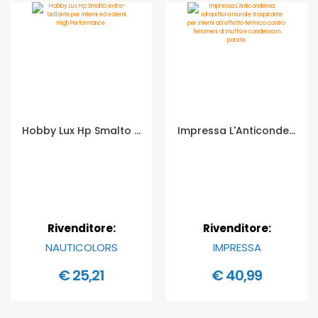
Hobby Lux Hp Smalto extra-brillante per interni ed esterni High Performance - Formato in litri: 0,375 lt
Impressa L'Anticondensa idropittura murale traspirante per interni ad effetto termico contro fenomeni di muffa e condensa in parete - Formato in litri: 4 lt
Rivenditore:
Rivenditore:
NAUTICOLORS
IMPRESSA
€ 25,21
€ 40,99