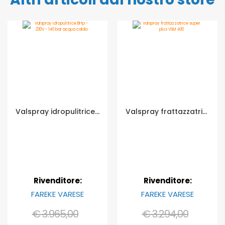
Valspray idropulitrice BHp - 230V - 140 bar acqua calda
Valspray frattazzatrice super plus VSM 400
Rivenditore:
Rivenditore:
FAREKE VARESE
FAREKE VARESE
€ 3.965,00
€ 3.294,00