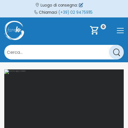
Luogo di consegna:
Chiamaci
(+39) 02 94759115
0
shopping_cart