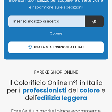
Inserisci il tuo indirizzo per scoprire le offerte vicine
e risparmiare sulle spedizioni!
Oppure
USA LA MIA POSIZIONE ATTUALE
FAREKE SHOP ONLINE
Il Colorificio Online n°1 in Italia
per i
professionisti
del
colore
e
dell'
edilizia leggera
FareKe è un marketplace ecommerce