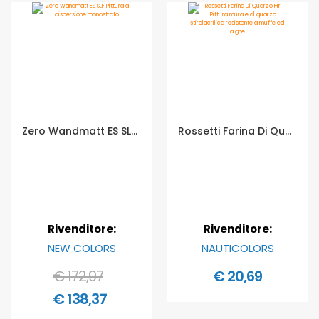
Zero Wandmatt ES SLF Pittura a dispersione monostrato - Formato in litri: 12,5 lt
Rossetti Farina Di Quarzo Hr Pittura murale al quarzo stirolacrilica resistente a muffe ed alghe - Formato in litri: 1 lt
Rivenditore:
Rivenditore:
NEW COLORS
NAUTICOLORS
€ 172,97
€ 20,69
€ 138,37