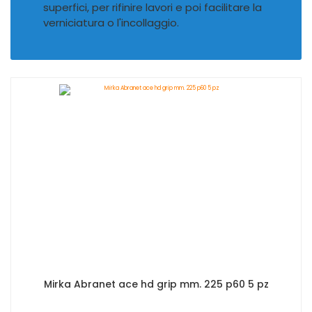
superfici, per rifinire lavori e poi facilitare la
verniciatura o l'incollaggio.
Mirka Abranet ace hd grip mm. 225 p60 5 pz