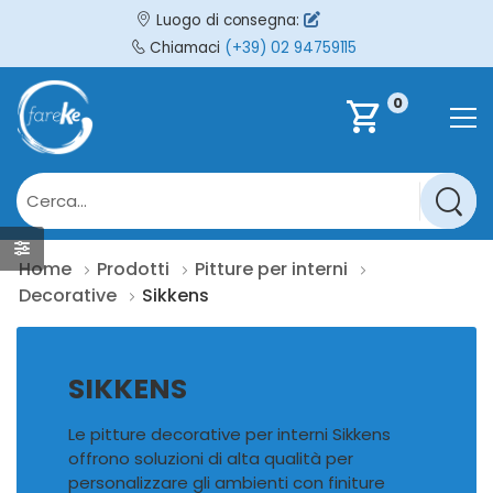
Luogo di consegna:
Chiamaci
(+39) 02 94759115
0
shopping_cart
Home
Prodotti
Pitture per interni
Decorative
Sikkens
SIKKENS
Le pitture decorative per interni Sikkens
offrono soluzioni di alta qualità per
personalizzare gli ambienti con finiture