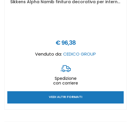
Sikkens Alpha Namib finitura decorativa per interni - Formato in litri: 2,5 lt, BASI ALPHA NAMIB: RAME 555
€ 96,38
Venduto da:
CEDICO GROUP
Spedizione
con corriere
VEDI ALTRI FORMATI